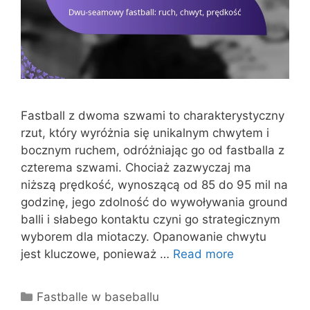
Fastball z dwoma szwami to charakterystyczny
rzut, który wyróżnia się unikalnym chwytem i
bocznym ruchem, odróżniając go od fastballa z
czterema szwami. Chociaż zazwyczaj ma
niższą prędkość, wynoszącą od 85 do 95 mil na
godzinę, jego zdolność do wywoływania ground
balli i słabego kontaktu czyni go strategicznym
wyborem dla miotaczy. Opanowanie chwytu
jest kluczowe, ponieważ …
Read more
Categories
Fastballe w baseballu