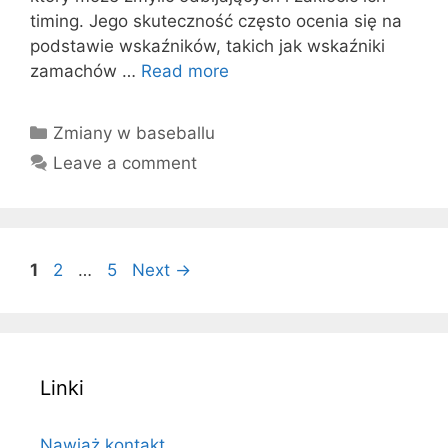
timing. Jego skuteczność często ocenia się na
podstawie wskaźników, takich jak wskaźniki
zamachów …
Read more
Categories
Zmiany w baseballu
Leave a comment
Page
Page
Page
1
2
…
5
Next
→
Linki
Nawiąż kontakt