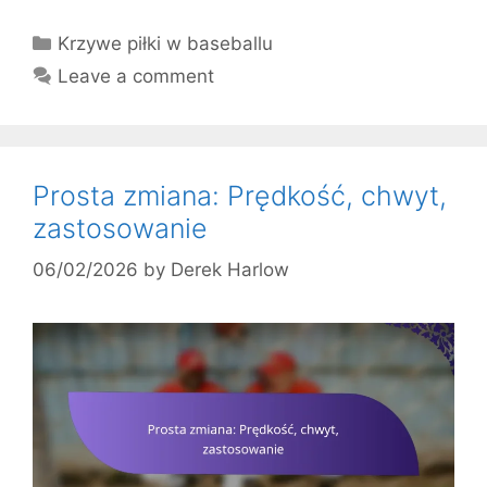
Categories
Krzywe piłki w baseballu
Leave a comment
Prosta zmiana: Prędkość, chwyt,
zastosowanie
06/02/2026
by
Derek Harlow