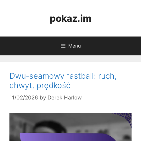
Skip
to
pokaz.im
content
Menu
Dwu-seamowy fastball: ruch,
chwyt, prędkość
11/02/2026
by
Derek Harlow