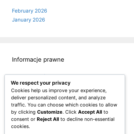
February 2026
January 2026
Informacje prawne
Pliki cookie i śledzenie
We respect your privacy
Umowa użytkownika
Cookies help us improve your experience,
Nawiąż kontakt
deliver personalized content, and analyze
Twoja prywatność
traffic. You can choose which cookies to allow
by clicking
Customize
. Click
Accept All
to
Kim jesteśmy
consent or
Reject All
to decline non-essential
cookies.