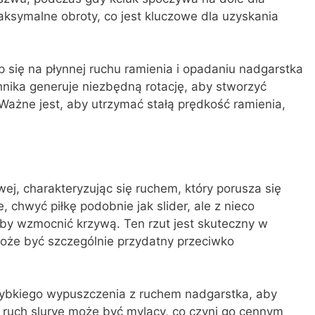
ksymalne obroty, co jest kluczowe dla uzyskania
 się na płynnej ruchu ramienia i opadaniu nadgarstka
ika generuje niezbędną rotację, aby stworzyć
Ważne jest, aby utrzymać stałą prędkość ramienia,
ywej, charakteryzując się ruchem, który porusza się
, chwyć piłkę podobnie jak slider, ale z nieco
y wzmocnić krzywą. Ten rzut jest skuteczny w
może być szczególnie przydatny przeciwko
zybkiego wypuszczenia z ruchem nadgarstka, aby
 ruch slurve może być mylący, co czyni go cennym