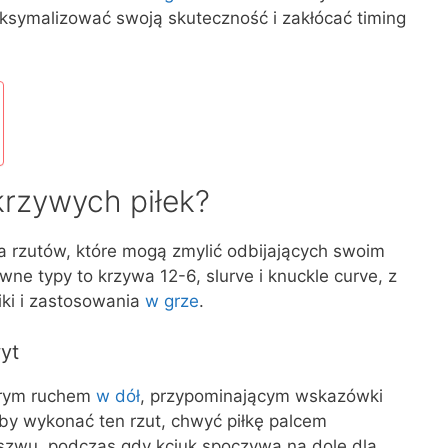
aksymalizować swoją skuteczność i zakłócać timing
krzywych piłek?
ia rzutów, które mogą zmylić odbijających swoim
ne typy to krzywa 12-6, slurve i knuckle curve, z
ki i zastosowania
w grze
.
yt
strym ruchem
w dół
, przypominającym wskazówki
Aby wykonać ten rzut, chwyć piłkę palcem
zwu, podczas gdy kciuk spoczywa na dole dla