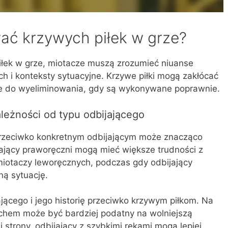
ać krzywych piłek w grze?
łek w grze, miotacze muszą zrozumieć niuanse
ch i konteksty sytuacyjne. Krzywe piłki mogą zakłócać
zje do wyeliminowania, gdy są wykonywane poprawnie.
leżności od typu odbijającego
przeciwko konkretnym odbijającym może znacząco
ający praworęczni mogą mieć większe trudności z
miotaczy leworęcznych, podczas gdy odbijający
ą sytuację.
cego i jego historię przeciwko krzywym piłkom. Na
achem może być bardziej podatny na wolniejszą
j strony, odbijający z szybkimi rękami mogą lepiej