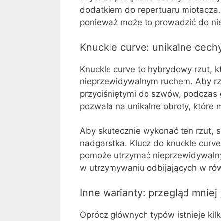
dodatkiem do repertuaru miotacza.
ponieważ może to prowadzić do nies
Knuckle curve: unikalne cech
Knuckle curve to hybrydowy rzut, kt
nieprzewidywalnym ruchem. Aby rzu
przyciśniętymi do szwów, podczas g
pozwala na unikalne obroty, które 
Aby skutecznie wykonać ten rzut, 
nadgarstka. Klucz do knuckle curv
pomoże utrzymać nieprzewidywalny 
w utrzymywaniu odbijających w ró
Inne warianty: przegląd mnie
Oprócz głównych typów istnieje ki