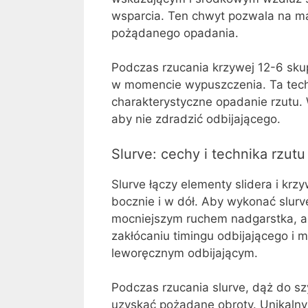
wsparcia. Ten chwyt pozwala na ma
pożądanego opadania.
Podczas rzucania krzywej 12-6 skup
w momencie wypuszczenia. Ta techn
charakterystyczne opadanie rzutu. 
aby nie zdradzić odbijającego.
Slurve: cechy i technika rzutu
Slurve łączy elementy slidera i krz
bocznie i w dół. Aby wykonać slurve
mocniejszym ruchem nadgarstka, ab
zakłócaniu timingu odbijającego i 
leworęcznym odbijającym.
Podczas rzucania slurve, dąż do s
uzyskać pożądane obroty. Unikalny