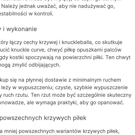
 Należy jednak uważać, aby nie nadużywać go,
tabilności w kontroli.
y i wykonanie
óry łączy cechy krzywej i knuckleballa, co skutkuje
cić knuckle curve, chwyć piłkę opuszkami palców
dy kostki spoczywają na powierzchni piłki. Ten chwyt
mogą zmylić odbijających.
skup się na płynnej dostawie z minimalnym ruchem
e leży w wypuszczeniu; czyste, szybkie wypuszczenie
ruch rzutu. Ten rzut może być szczególnie skuteczny
wnowadze, ale wymaga praktyki, aby go opanować.
j powszechnych krzywych piłek
lka mniej powszechnych wariantów krzywych piłek,