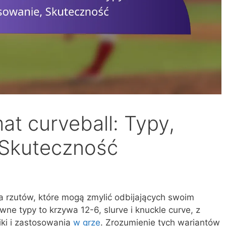
at curveball: Typy,
 Skuteczność
ia rzutów, które mogą zmylić odbijających swoim
ne typy to krzywa 12-6, slurve i knuckle curve, z
ki i zastosowania
w grze
. Zrozumienie tych wariantów