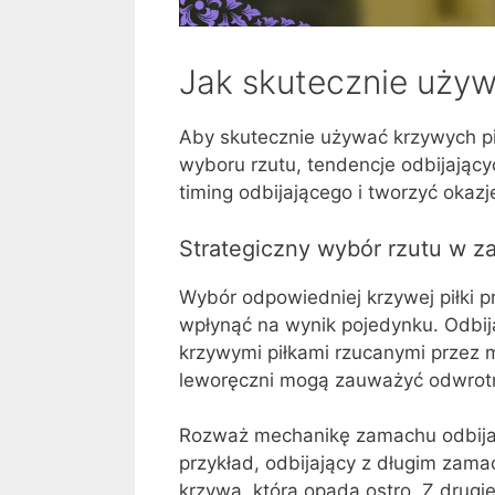
Jak skutecznie używ
Aby skutecznie używać krzywych pi
wyboru rzutu, tendencje odbijający
timing odbijającego i tworzyć oka
Strategiczny wybór rzutu w za
Wybór odpowiedniej krzywej piłki 
wpłynąć na wynik pojedynku. Odbij
krzywymi piłkami rzucanymi przez 
leworęczni mogą zauważyć odwrotn
Rozważ mechanikę zamachu odbijają
przykład, odbijający z długim zam
krzywą, która opada ostro. Z drugie