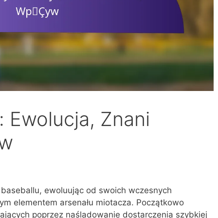
: Ewolucja, Znani
yw
 baseballu, ewoluując od swoich wczesnych
znym elementem arsenału miotacza. Początkowo
ających poprzez naśladowanie dostarczenia szybkiej