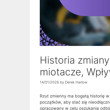
Historia zmiany
miotacze, Wpł
14/01/2026
by
Derek Harlow
Rzut zmienny ma bogatą historię w
początków, aby stać się nieodłąc
opracowany w celu oszukania odbij