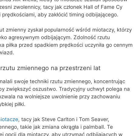
zesni zwolennicy, tacy jak członek Hall of Fame Cy
prędkościami, aby zakłócić timing odbijającego.
ut zmienny zyskał popularność wśród miotaczy, którzy
iwko agresywnym odbijającym. Zdolność rzutu
a piłka przed spadkiem prędkości uczyniła go cennym
wiazd.
rzutu zmiennego na przestrzeni lat
lali swoje techniki rzutu zmiennego, koncentrując
aby zwiększyć oszustwo. Tradycyjny uchwyt polega na
 pozwala na wolniejsze uwolnienie przy zachowaniu
kiej piłki.
iotacze
, tacy jak Steve Carlton i Tom Seaver,
nnego, takie jak zmiana okrągła i palmball. Te
ej opcji dla miotaczy, aby utrzymać odbijających w