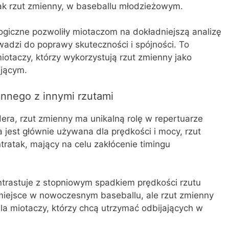
 jak rzut zmienny, w baseballu młodzieżowym.
ogiczne pozwoliły miotaczom na dokładniejszą analizę
adzi do poprawy skuteczności i spójności. To
taczy, którzy wykorzystują rzut zmienny jako
jącym.
ennego z innymi rzutami
idera, rzut zmienny ma unikalną rolę w repertuarze
 jest głównie używana dla prędkości i mocy, rzut
tratak, mający na celu zakłócenie timingu
ontrastuje z stopniowym spadkiem prędkości rzutu
miejsce w nowoczesnym baseballu, ale rzut zmienny
a miotaczy, którzy chcą utrzymać odbijających w