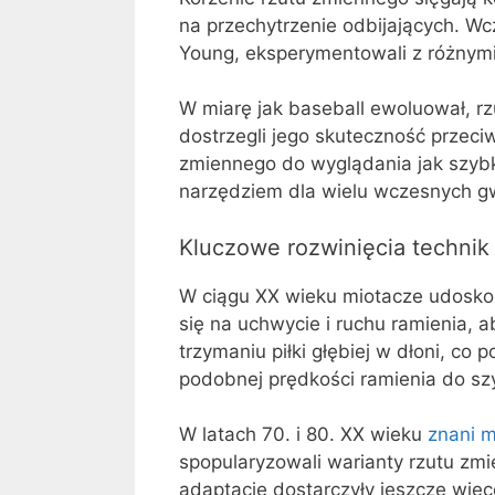
na przechytrzenie odbijających. Wc
Young, eksperymentowali z różnymi 
W miarę jak baseball ewoluował, rz
dostrzegli jego skuteczność przec
zmiennego do wyglądania jak szybk
narzędziem dla wielu wczesnych g
Kluczowe rozwinięcia technik 
W ciągu XX wieku miotacze udoskona
się na uchwycie i ruchu ramienia, 
trzymaniu piłki głębiej w dłoni, co
podobnej prędkości ramienia do szyb
W latach 70. i 80. XX wieku
znani m
spopularyzowali warianty rzutu zmie
adaptacje dostarczyły jeszcze więc