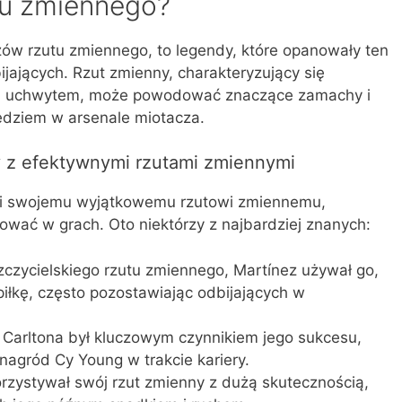
utu zmiennego?
zów rzutu zmiennego, to legendy, które opanowały ten
ijających. Rzut zmienny, charakteryzujący się
nym uchwytem, może powodować znaczące zamachy i
ędziem w arsenale miotacza.
y z efektywnymi rzutami zmiennymi
ęki swojemu wyjątkowemu rzutowi zmiennemu,
ować w grach. Oto niektórzy z najbardziej znanych:
zczycielskiego rzutu zmiennego, Martínez używał go,
iłkę, często pozostawiając odbijających w
Carltona był kluczowym czynnikiem jego sukcesu,
agród Cy Young w trakcie kariery.
ystywał swój rzut zmienny z dużą skutecznością,