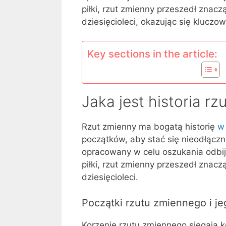
piłki, rzut zmienny przeszedł znac
dziesięcioleci, okazując się klucz
Key sections in the article:
Jaka jest historia r
Rzut zmienny ma bogatą historię
w
początków, aby stać się nieodłąc
opracowany w celu oszukania odbij
piłki, rzut zmienny przeszedł znac
dziesięcioleci.
Początki rzutu zmiennego i j
Korzenie rzutu zmiennego sięgają k