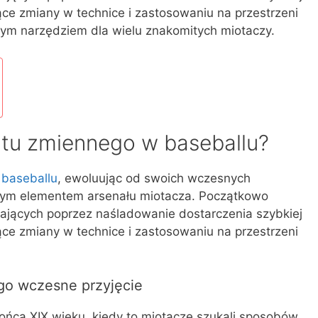
zące zmiany w technice i zastosowaniu na przestrzeni
owym narzędziem dla wielu znakomitych miotaczy.
zutu zmiennego w baseballu?
 baseballu
, ewoluując od swoich wczesnych
znym elementem arsenału miotacza. Początkowo
ających poprzez naśladowanie dostarczenia szybkiej
zące zmiany w technice i zastosowaniu na przestrzeni
ego wczesne przyjęcie
ońca XIX wieku, kiedy to miotacze szukali sposobów