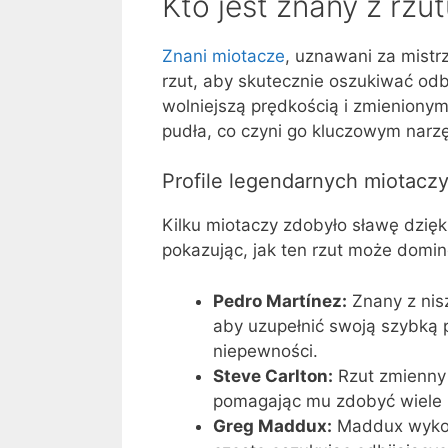
Kto jest znany z rz
Znani miotacze
, uznawani za mistr
rzut, aby skutecznie oszukiwać odb
wolniejszą prędkością i zmienio
pudła, co czyni go kluczowym narz
Profile legendarnych miotacz
Kilku miotaczy zdobyło sławę dzi
pokazując, jak ten rzut może domin
Pedro Martínez:
Znany z nis
aby uzupełnić swoją szybką p
niepewności.
Steve Carlton:
Rzut zmienny 
pomagając mu zdobyć wiele n
Greg Maddux:
Maddux wykorz